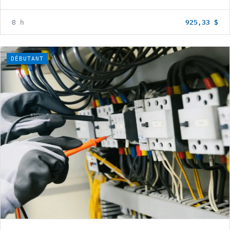
925,33 $
8 h
DÉBUTANT