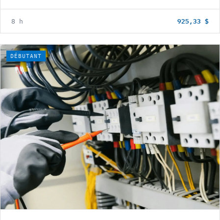
925,33 $
8 h
DÉBUTANT