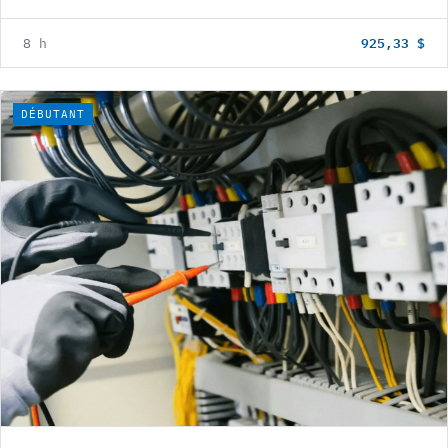
925,33 $
8 h
DÉBUTANT